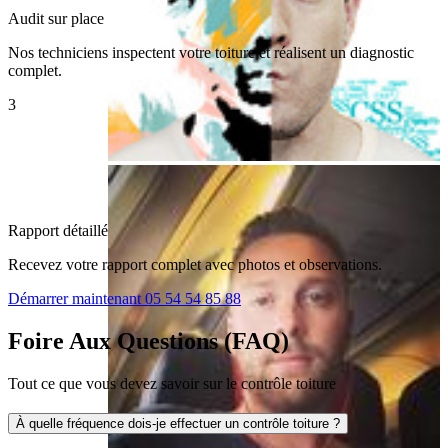
Audit sur place
Nos techniciens inspectent votre toiture et réalisent un diagnostic
complet.
3
Rapport détaillé
Recevez votre rapport complet avec photos et observations.
Démarrer maintenant
05 54 54 85 88
Foire Aux Questions (FAQ)
Tout ce que vous devez savoir sur le contrôle toiture
À quelle fréquence dois-je effectuer un contrôle toiture ?