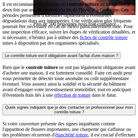
Il est recommandé d'effectuer un
controle toiture
au moins une à
deux fois par an, idéalement à la fin de l'hiver et à l'automne. Ces
périodes permettent d'identifier rapidement d'éventuelles
dégradations dues aux intempéries. Une vérification plus fréquente
Plus de 500 personnes nous font confiance.
pourrait être nécessaire en cas de météo particulièrement rude. Pour
une inspection efficace, suivez les étapes de vérification détaillées, et
si nécessaire, n'hésitez pas à utiliser des
fiches de contrôle toiture
mises à disposition par des organismes spécialisés.
Le contrôle toiture est-il obligatoire avant l'achat d'une maison ?
Bien que le
controle toiture
ne soit pas légalement obligatoire avant
d'acheter une maison, il est fortement conseillé. Faire cet audit peut
vous permettre de détecter toute anomalie ou coût supplémentaire
éventuel. Vous assurez ainsi la solidité et la sécurité du bâtiment
avant d'engager votre investissement immobilier, tout en anticipant
d'éventuels frais liés à une
réfection de toiture
dans le futur.
Quels signes indiquent que je dois contacter un professionnel pour mon
contrôle toiture ?
Si votre couverture présente des signes inquiétants comme
l'apparition de fissures importantes, une charpente qui s'affaisse ou
des problèmes récurrents d'
étanchéité toiture
, il est crucial d'effectuer