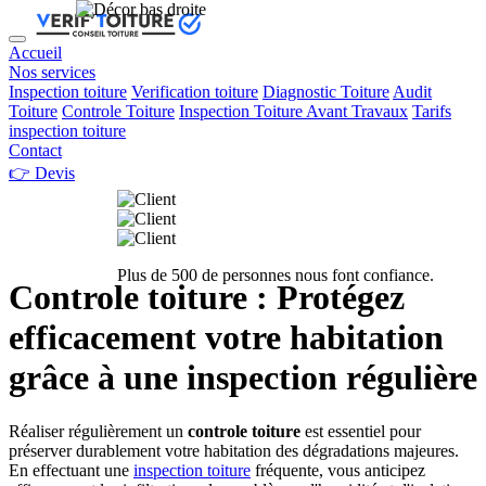
Accueil
Nos services
Inspection toiture
Verification toiture
Diagnostic Toiture
Audit
Toiture
Controle Toiture
Inspection Toiture Avant Travaux
Tarifs
inspection toiture
Contact
👉 Devis
Plus de 500 de personnes nous font confiance.
Controle toiture : Protégez
efficacement votre habitation
grâce à une inspection régulière
Réaliser régulièrement un
controle toiture
est essentiel pour
préserver durablement votre habitation des dégradations majeures.
En effectuant une
inspection toiture
fréquente, vous anticipez